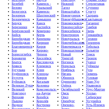
Белебей
Каменск -
Нижний
Стерлитамак
Белово
Уральский
Тагил
Ступино
Белогорск
Каменск-
Новоалтайск
Сургут
Белорецк
Шахтинский
Новокузнецк
Сызрань
Белореченск
Камышин
Новокуйбышевск
Сыктывкар
Бердск
Канск
Новомосковск
Таганрог
Березники
Каспийск
Новороссийск
Тамбов
Берёзовский
Кемерово
Новосибирск
Тверь
Бийск
Керчь
Новотроицк
Тимашёвск
Биробиджан
Кинешма
Новоуральск
Тихвин
Биробиджан
Кириши
Новочебоксарск
Тихорецк
Благовещенск
Киров
Новочеркасск
Тобольск
Бор
Кирово-
Новошахтинск
Тольятти
Борисоглебск
Чепецк
Новый
Томск
Боровичи
Киселёвск
Уренгой
Троицк
Братск
Кисловодск
Ногинск
Туапсе
Брянск
Климовск
Норильск
Туймазы
Бугульма
Клин
Ноябрьск
Тула
Будённовск
Клинцы
Нягань
Тюмень
Бузулук
Ковров
Обнинск
Узловая
Буйнакск
Когалым
Одинцово
Улан-Удэ
Великие Луки
Коломна
Озёрск
Ульяновск
Великий
Комсомольск-
Октябрьский
Урус-Мартан
Новгород
на-Амуре
Омск
Усолье-
Верхняя
Копейск
Орел
Сибирское
Пышма
Королёв
Оренбург
Уссурийск
Видное
Кострома
Орехово-
Усть-Илимск
Владивосток
Котлас
Зуево
Уфа