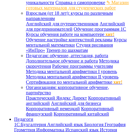
уникальности
Справка о самопроверке
✎ Магазин
готовых материалов для студенческих работ
Взрослым (от 18 лет): курсы по различным
направлениям
Английский для путешественников
Английский
для предпринимателей
Обучение программам 1С
Курсы обучения работе на компьютере
хит!
Обучение настройке контекстной рекламы
Курсы
ментальной математики
Студия рисования
«ИнПро»
Тренер по шахматам
Педагогам: обучение, аттестация, работа
Дополнительное обучение и работа
Методика
скорочтения
Рабочие программы учителям
Методика ментальной арифметики I уровень
Методика ментальной арифметики II уровень
Сертификация по ментальной арифметике
хит!
Организациям: корпоративное обучение,
партнёрство
Практический Яндекс Директ
Корпоративный
английский
Английский для бизнеса
Корпоративный немецкий
Корпоративный
французский
Корпоративный китайский
Педагоги
1С:Бухгалтерия
Английский язык
Биология
География
Геометрия
Информатика
Испанский язык
История