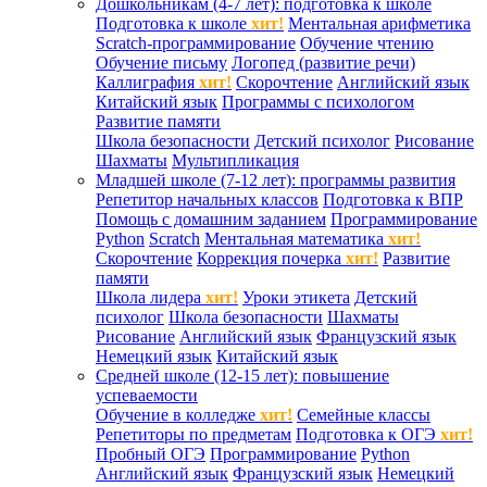
Дошкольникам (4-7 лет): подготовка к школе
Подготовка к школе
хит!
Ментальная арифметика
Scratch-программирование
Обучение чтению
Обучение письму
Логопед (развитие речи)
Каллиграфия
хит!
Скорочтение
Английский язык
Китайский язык
Программы с психологом
Развитие памяти
Школа безопасности
Детский психолог
Рисование
Шахматы
Мультипликация
Младшей школе (7-12 лет): программы развития
Репетитор начальных классов
Подготовка к ВПР
Помощь с домашним заданием
Программирование
Python
Scratch
Ментальная математика
хит!
Скорочтение
Коррекция почерка
хит!
Развитие
памяти
Школа лидера
хит!
Уроки этикета
Детский
психолог
Школа безопасности
Шахматы
Рисование
Английский язык
Французский язык
Немецкий язык
Китайский язык
Средней школе (12-15 лет): повышение
успеваемости
Обучение в колледже
хит!
Семейные классы
Репетиторы по предметам
Подготовка к ОГЭ
хит!
Пробный ОГЭ
Программирование
Python
Английский язык
Французский язык
Немецкий