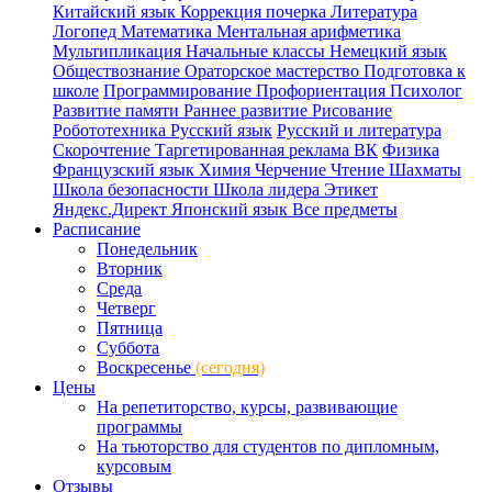
Китайский язык
Коррекция почерка
Литература
Логопед
Математика
Ментальная арифметика
Мультипликация
Начальные классы
Немецкий язык
Обществознание
Ораторское мастерство
Подготовка к
школе
Программирование
Профориентация
Психолог
Развитие памяти
Раннее развитие
Рисование
Робототехника
Русский язык
Русский и литература
Скорочтение
Таргетированная реклама ВК
Физика
Французский язык
Химия
Черчение
Чтение
Шахматы
Школа безопасности
Школа лидера
Этикет
Яндекс.Директ
Японский язык
Все предметы
Расписание
Понедельник
Вторник
Среда
Четверг
Пятница
Суббота
Воскресенье
(сегодня)
Цены
На репетиторство, курсы, развивающие
программы
На тьюторство для студентов по дипломным,
курсовым
Отзывы