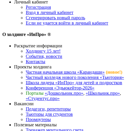
Личный кабинет
Регистрация
Вход в личный кабинет
Сгенерировать новый пароль
Если не удается войти в личный кабинет
О холдинге «ИнПро» ®
Раскрытие информации
Холдингу 15 лет!
События, новости
Контакты
Проекты холдинга
Частная начальная школа «Карандаши»
(новое!)
Частный колледж нового поколения «Тьютория»
Школа лидера «ИнПро» для детей и подростков
Конференция «Эдьюкейтор-2026»
Порталы
«Дошкольник.про»
,
«Школьник.про»
,
«Студентус.про»
Вакансии
Педагоги, репетиторы
Тьюторы для студентов
Промоутеры
Полезные материалы
Тренажер ментального счета