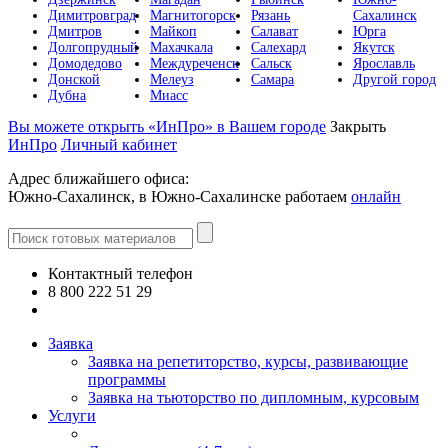
Димитровград
Магнитогорск
Рязань
Сахалинск
Дмитров
Майкоп
Салават
Юрга
Долгопрудный
Махачкала
Салехард
Якутск
Домодедово
Междуреченск
Сальск
Ярославль
Донской
Мелеуз
Самара
Другой город
Дубна
Миасс
Вы можете открыть «ИнПро» в Вашем городе
Закрыть
ИнПро
Личный кабинет
Адрес ближайшего офиса:
Южно-Сахалинск, в Южно-Сахалинске работаем
онлайн
Контактный телефон
8 800 222 51 29
Все контакты
Заявка
Заявка на репетиторство, курсы, развивающие
программы
Заявка на тьюторство по дипломным, курсовым
Услуги