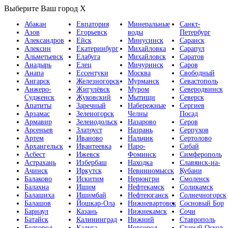
Выберите Ваш город
X
Абакан
Евпатория
Минеральные
Санкт-
Азов
Егорьевск
воды
Петербург
Александров
Ейск
Минусинск
Саранск
Алексин
Екатеринбург
Михайловка
Сарапул
Альметьевск
Елабуга
Михайловск
Саратов
Анадырь
Елец
Мичуринск
Саров
Анапа
Ессентуки
Москва
Свободный
Ангарск
Железногорск
Мурманск
Севастополь
Анжеро-
Жигулёвск
Муром
Северодвинск
Судженск
Жуковский
Мытищи
Северск
Апатиты
Заречный
Набережные
Сергиев
Арзамас
Зеленогорск
Челны
Посад
Армавир
Зеленодольск
Назарово
Серов
Арсеньев
Златоуст
Назрань
Серпухов
Артем
Иваново
Нальчик
Сертолово
Архангельск
Ивантеевка
Наро-
Сибай
Асбест
Ижевск
Фоминск
Симферополь
Астрахань
Избербаш
Находка
Славянск-на-
Ачинск
Иркутск
Невинномысск
Кубани
Балаково
Искитим
Нерюнгри
Смоленск
Балахна
Ишим
Нефтекамск
Соликамск
Балашиха
Ишимбай
Нефтеюганск
Солнечногорск
Балашов
Йошкар-Ола
Нижневартовск
Сосновый Бор
Барнаул
Казань
Нижнекамск
Сочи
Батайск
Калининград
Нижний
Ставрополь
Белгород
Калуга
Новгород
Старый Оскол