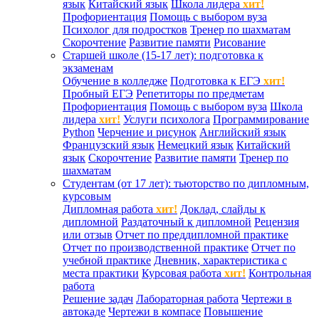
язык
Китайский язык
Школа лидера
хит!
Профориентация
Помощь с выбором вуза
Психолог для подростков
Тренер по шахматам
Скорочтение
Развитие памяти
Рисование
Старшей школе (15-17 лет): подготовка к
экзаменам
Обучение в колледже
Подготовка к ЕГЭ
хит!
Пробный ЕГЭ
Репетиторы по предметам
Профориентация
Помощь с выбором вуза
Школа
лидера
хит!
Услуги психолога
Программирование
Python
Черчение и рисунок
Английский язык
Французский язык
Немецкий язык
Китайский
язык
Скорочтение
Развитие памяти
Тренер по
шахматам
Студентам (от 17 лет): тьюторство по дипломным,
курсовым
Дипломная работа
хит!
Доклад, слайды к
дипломной
Раздаточный к дипломной
Рецензия
или отзыв
Отчет по преддипломной практике
Отчет по производственной практике
Отчет по
учебной практике
Дневник, характеристика с
места практики
Курсовая работа
хит!
Контрольная
работа
Решение задач
Лабораторная работа
Чертежи в
автокаде
Чертежи в компасе
Повышение