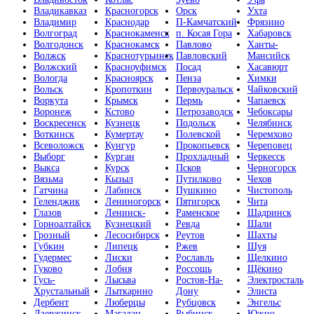
Владикавказ
Красногорск
Орск
Ухта
Владимир
Краснодар
П-Камчатский
Фрязино
Волгоград
Краснокаменск
п. Косая Гора
Хабаровск
Волгодонск
Краснокамск
Павлово
Ханты-
Волжск
Краснотурьинск
Павловский
Мансийск
Волжский
Красноуфимск
Посад
Хасавюрт
Вологда
Красноярск
Пенза
Химки
Вольск
Кропоткин
Первоуральск
Чайковский
Воркута
Крымск
Пермь
Чапаевск
Воронеж
Кстово
Петрозаводск
Чебоксары
Воскресенск
Кузнецк
Подольск
Челябинск
Воткинск
Кумертау
Полевской
Черемхово
Всеволожск
Кунгур
Прокопьевск
Череповец
Выборг
Курган
Прохладный
Черкесск
Выкса
Курск
Псков
Черногорск
Вязьма
Кызыл
Путилково
Чехов
Гатчина
Лабинск
Пушкино
Чистополь
Геленджик
Лениногорск
Пятигорск
Чита
Глазов
Ленинск-
Раменское
Шадринск
Горноалтайск
Кузнецкий
Ревда
Шали
Грозный
Лесосибирск
Реутов
Шахты
Губкин
Липецк
Ржев
Шуя
Гудермес
Лиски
Рославль
Щелкино
Гуково
Лобня
Россошь
Щёкино
Гусь-
Лысьва
Ростов-На-
Электросталь
Хрустальный
Лыткарино
Дону
Элиста
Дербент
Люберцы
Рубцовск
Энгельс
Дзержинск
Магадан
Рыбинск
Южно-