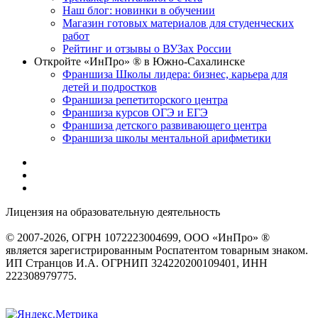
Наш блог: новинки в обучении
Магазин готовых материалов для студенческих
работ
Рейтинг и отзывы о ВУЗах России
Откройте «ИнПро» ® в Южно-Сахалинске
Франшиза Школы лидера: бизнес, карьера для
детей и подростков
Франшиза репетиторского центра
Франшиза курсов ОГЭ и ЕГЭ
Франшиза детского развивающего центра
Франшиза школы ментальной арифметики
Лицензия на образовательную деятельность
серия 22Л01 №
0002491
© 2007-2026, ОГРН 1072223004699, ООО «ИнПро» ®
является зарегистрированным Роспатентом товарным знаком.
ИП Странцов И.А. ОГРНИП 324220200109401, ИНН
222308979775.
Разработка сайтов
веб-студия «Rouks»